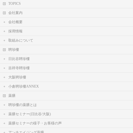
TOPICS
会社案内
会社概要
採用情報
取組みについて
聘珍樓
日比谷聘珍樓
吉祥寺聘珍樓
大阪聘珍樓
小倉聘珍樓ANNEX
薬膳
聘珍樓の薬膳とは
薬膳セミナー(日比谷/大阪)
薬膳セミナーの様子・お客様の声
アンチエイジング薬膳