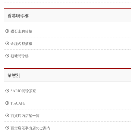
香港聘珍樓
鑽石山聘珍樓
金鐘名都酒樓
觀塘聘珍樓
業態別
SARIO聘珍茶寮
TheCAFE
百貨店内店舗一覧
百貨店催事出店のご案内