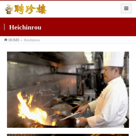
Heichinrou
HOME
»
Heichinrou