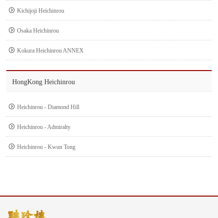
Kichijoji Heichinrou
Osaka Heichinrou
Kokura Heichinrou ANNEX
HongKong Heichinrou
Heichinrou - Diamond Hill
Heichinrou - Admiralty
Heichinrou - Kwun Tong