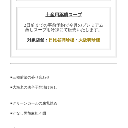
土産用薬膳スープ
2日前までの事前予約で今月のプレミアム
蒸しスープを冷凍にて販売いたします。
対象店舗：
日比谷聘珍樓
・
大阪聘珍樓
■三種前菜の盛り合わせ
■大海老の唐辛子酢漬け蒸し
■グリーンカールの腐乳炒め
■汁なし黒胡麻担々麺