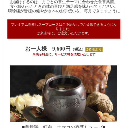
お届けするのは、月ごとの養生テーマに合わせた食養薬膳。
食べ終わったときの体の喜びと満足感を味わってください。
聘珍樓が皆様の健やかさへのお手伝いを、毎月できますように
プレミアム壺蒸しスープコースはご予約なしでご提供できるようにな
りました。
ご来店時に、ご注文いただけます。
お一人様 9,600円
（税込）
2名様より
※表示料金に、サービス料を頂戴いたします
■烏骨鶏、紅参、ナマコの壺蒸しスープ■