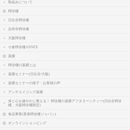
取組みについて
聘珍樓
日比谷聘珍樓
吉祥寺聘珍樓
大阪聘珍樓
小倉聘珍樓ANNEX
薬膳
聘珍樓の薬膳とは
薬膳セミナー(日比谷/大阪)
薬膳セミナーの様子・お客様の声
アンチエイジング薬膳
体と心を健やかに整える！ 聘珍樓の薬膳アフタヌーンティー(日比谷聘珍
樓、大阪聘珍樓限定)
食品事業(香港聘珍樓ジャパン)
オンラインショッピング