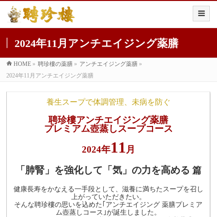
2024年11月アンチエイジング薬膳
HOME
»
聘珍樓の薬膳
»
アンチエイジング薬膳
»
2024年11月アンチエイジング薬膳
養生スープで体調管理、未病を防ぐ
聘珍樓アンチエイジング薬膳
プレミアム壺蒸しスープコース
11
2024年
月
「肺腎」を強化して「気」の力を高める
篇
健康長寿をかなえる一手段として、滋養に満ちたスープを召し
上がっていただきたい。
そんな聘珍樓の思いを込めた｢アンチエイジング 薬膳プレミア
ム壺蒸しコース｣が誕生しました。