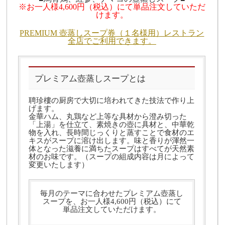
※お一人様4,600円（税込）にて単品注文していただ
けます。
PREMIUM 壺蒸しスープ券（１名様用）レストラン
全店でご利用できます。
プレミアム壺蒸しスープとは
聘珍樓の厨房で大切に培われてきた技法で作り上
げます。
金華ハム、丸鶏など上等な具材から澄み切った
「上湯」を仕立て、素焼きの壺に具材と、中華乾
物を入れ、長時間じっくりと蒸すことで食材のエ
キスがスープに溶け出します。味と香りが渾然一
体となった滋養に満ちたスープはすべてが天然素
材のお味です。（スープの組成内容は月によって
変更いたします）
毎月のテーマに合わせたプレミアム壺蒸し
スープを、お一人様4,600円（税込）にて
単品注文していただけます。