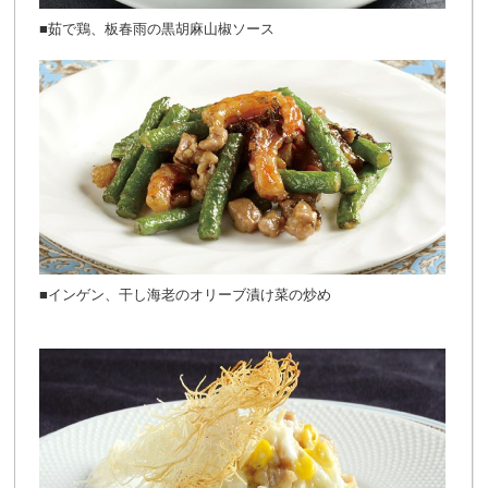
■茹で鶏、板春雨の黒胡麻山椒ソース
■インゲン、干し海老のオリーブ漬け菜の炒め