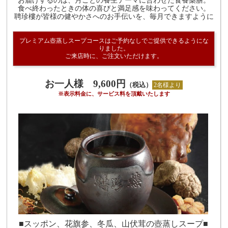
お届けするのは、月ごとの養生テーマに合わせた食養薬膳。
食べ終わったときの体の喜びと満足感を味わってください。
聘珍樓が皆様の健やかさへのお手伝いを、毎月できますように
プレミアム壺蒸しスープコースはご予約なしでご提供できるようにな
りました。
ご来店時に、ご注文いただけます。
お一人様 9,600円
（税込）
2名様より
※表示料金に、サービス料を頂戴いたします
■スッポン、花旗参、冬瓜、山伏茸の壺蒸しスープ■