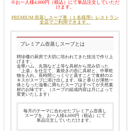
※お一人様4,600円（税込）にて単品注文していただ
けます。
PREMIUM 壺蒸しスープ券（１名様用）レストラン
全店でご利用できます。
プレミアム壺蒸しスープとは
聘珍樓の厨房で大切に培われてきた技法で作り上
げます。
金華ハム、丸鶏など上等な具材から澄み切った
「上湯」を仕立て、素焼きの壺に具材と、中華乾
物を入れ、長時間じっくりと蒸すことで食材のエ
キスがスープに溶け出します。味と香りが渾然一
体となった滋養に満ちたスープはすべてが天然素
材のお味です。（スープの組成内容は月によって
変更いたします）
毎月のテーマに合わせたプレミアム壺蒸し
スープを、お一人様4,600円（税込）にて
単品注文していただけます。