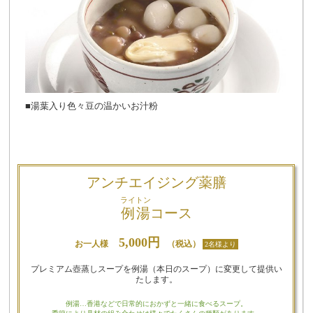
■湯葉入り色々豆の温かいお汁粉
アンチエイジング薬膳
ライトン
例湯
コース
5,000円
お一人様
（税込）
2名様より
プレミアム壺蒸しスープを例湯（本日のスープ）に変更して提供い
たします。
例湯…香港などで日常的におかずと一緒に食べるスープ。