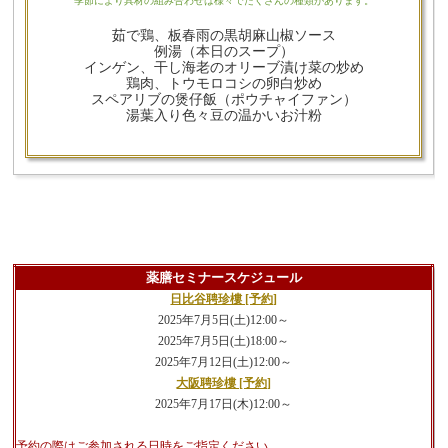
季節により具材の組み合わせは様々でたくさんの種類があります。
茹で鶏、板春雨の黒胡麻山椒ソース
例湯（本日のスープ）
インゲン、干し海老のオリーブ漬け菜の炒め
鶏肉、トウモロコシの卵白炒め
スペアリブの煲仔飯（ポウチャイファン）
湯葉入り色々豆の温かいお汁粉
薬膳セミナースケジュール
日比谷聘珍樓 [予約]
2025年7月5日(土)12:00～
2025年7月5日(土)18:00～
2025年7月12日(土)12:00～
大阪聘珍樓 [予約]
2025年7月17日(木)12:00～
予約の際はご参加される日時をご指定ください。