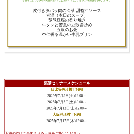
季節により具材の組み合わせは様々でたくさんの種類があります。
皮付き豚バラ肉の冷菜 甜醬油ソース
例湯（本日のスープ）
琵琶豆腐の香り焼き
牛タンと苦瓜の豆豉醬炒め
五穀のお粥
杏仁香る温かい牛乳プリン
薬膳セミナースケジュール
日比谷聘珍樓 [予約]
2025年7月5日(土)12:00～
2025年7月5日(土)18:00～
2025年7月12日(土)12:00～
大阪聘珍樓 [予約]
2025年7月17日(木)12:00～
予約の際はご参加される日時をご指定ください。