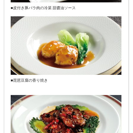
■皮付き豚バラ肉の冷菜 甜醬油ソース
■琵琶豆腐の香り焼き