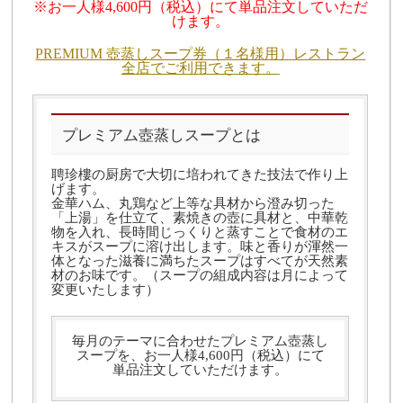
※お一人様4,600円（税込）にて単品注文していただ
けます。
PREMIUM 壺蒸しスープ券（１名様用）レストラン
全店でご利用できます。
プレミアム壺蒸しスープとは
聘珍樓の厨房で大切に培われてきた技法で作り上
げます。
金華ハム、丸鶏など上等な具材から澄み切った
「上湯」を仕立て、素焼きの壺に具材と、中華乾
物を入れ、長時間じっくりと蒸すことで食材のエ
キスがスープに溶け出します。味と香りが渾然一
体となった滋養に満ちたスープはすべてが天然素
材のお味です。（スープの組成内容は月によって
変更いたします）
毎月のテーマに合わせたプレミアム壺蒸し
スープを、お一人様4,600円（税込）にて
単品注文していただけます。