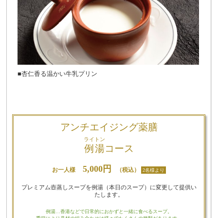
■杏仁香る温かい牛乳プリン
アンチエイジング薬膳
ライトン
例湯
コース
5,000円
お一人様
（税込）
2名様より
プレミアム壺蒸しスープを例湯（本日のスープ）に変更して提供い
たします。
例湯…香港などで日常的におかずと一緒に食べるスープ。