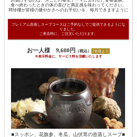
お届けするのは、月ごとの養生テーマに合わせた食養薬膳。
食べ終わったときの体の喜びと満足感を味わってください。
聘珍樓が皆様の健やかさへのお手伝いを、毎月できますように
プレミアム壺蒸しスープコースはご予約なしでご提供できるようにな
りました。
ご来店時に、ご注文いただけます。
お一人様 9,600円
（税込）
2名様より
※表示料金に、サービス料を頂戴いたします
■スッポン、花旗参、冬瓜、山伏茸の壺蒸しスープ■