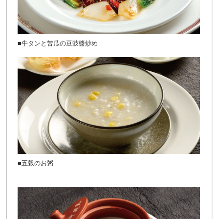
■牛タンと苦瓜の豆豉醬炒め
■五穀のお粥