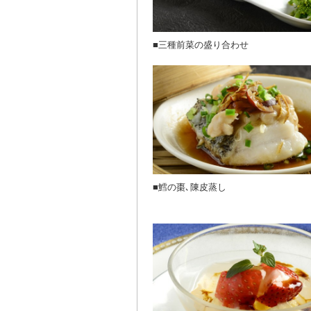
■三種前菜の盛り合わせ
■鱈の棗､陳皮蒸し