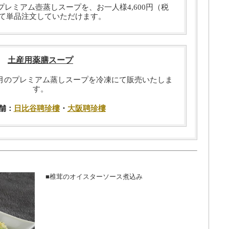
レミアム壺蒸しスープを、お一人様4,600円（税
て単品注文していただけます。
土産用薬膳スープ
月のプレミアム蒸しスープを冷凍にて販売いたしま
す。
舗：
日比谷聘珍樓
・
大阪聘珍樓
■椎茸のオイスターソース煮込み