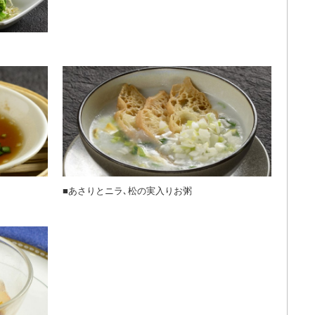
■あさりとニラ､松の実入りお粥