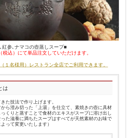
､紅参､ナマコの壺蒸しスープ■
0円（税込）にて単品注文していただけます。
プ券（１名様用）レストラン全店でご利用できます。
とは
てきた技法で作り上げます。
材から澄み切った「上湯」を仕立て、素焼きの壺に具材
じっくりと蒸すことで食材のエキスがスープに溶け出し
なった滋養に満ちたスープはすべてが天然素材のお味で
によって変更いたします）