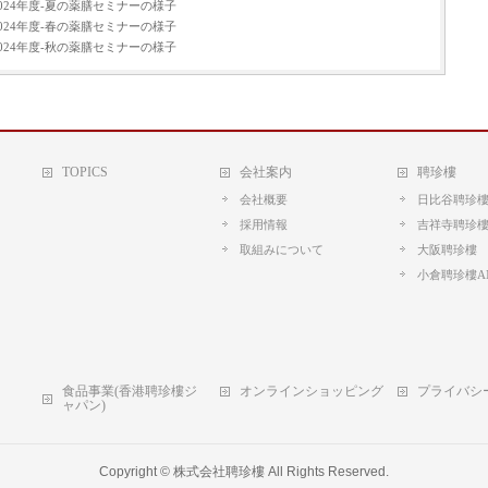
2024年度-夏の薬膳セミナーの様子
2024年度-春の薬膳セミナーの様子
2024年度-秋の薬膳セミナーの様子
TOPICS
会社案内
聘珍樓
会社概要
日比谷聘珍
採用情報
吉祥寺聘珍
取組みについて
大阪聘珍樓
小倉聘珍樓A
食品事業(香港聘珍樓ジ
オンラインショッピング
プライバシ
ャパン)
Copyright ©
株式会社聘珍樓
All Rights Reserved.