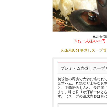
■烏骨鶏
※お一人様4,60
PREMIUM 壺蒸しスー
プレミアム壺蒸しスープ
聘珍樓の厨房で大切に培われ
金華ハム、丸鶏など上等な具
と、中華乾物を入れ、長時間
ます。味と香りが渾然一体と
す。（スープの組成内容は月