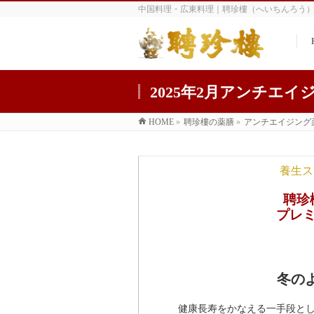
中国料理・広東料理｜聘珍樓（へいちんろう
2025年2月アンチエイ
HOME
»
聘珍樓の薬膳
»
アンチエイジング
養生ス
聘珍
プレ
冬の
健康長寿をかなえる一手段と