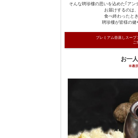
そんな聘珍樓の思いを込めた｢アン
お届けするのは
食べ終わったと
聘珍樓が皆様の健
プレミアム壺蒸しスープ
ご
お一人
※表