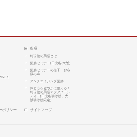
薬膳
樓
聘珍樓の薬膳とは
樓
薬膳セミナー(日比谷/大阪)
薬膳セミナーの様子・お客
様の声
NNEX
アンチエイジング薬膳
体と心を健やかに整える！
聘珍樓の薬膳アフタヌーン
ティー(日比谷聘珍樓、大
阪聘珍樓限定)
ーポリシー
サイトマップ