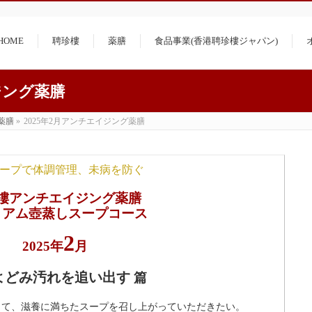
）
HOME
聘珍樓
薬膳
食品事業(香港聘珍樓ジャパン)
ジング薬膳
薬膳
»
2025年2月アンチエイジング薬膳
ープで体調管理、未病を防ぐ
樓アンチエイジング薬膳
ミアム壺蒸しスープコース
2
2025年
月
よどみ汚れを追い出す
篇
して、滋養に満ちたスープを召し上がっていただきたい。