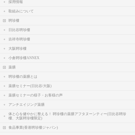
採用情報
取組みについて
聘珍樓
日比谷聘珍樓
吉祥寺聘珍樓
大阪聘珍樓
小倉聘珍樓ANNEX
薬膳
聘珍樓の薬膳とは
薬膳セミナー(日比谷/大阪)
薬膳セミナーの様子・お客様の声
アンチエイジング薬膳
体と心を健やかに整える！ 聘珍樓の薬膳アフタヌーンティー(日比谷聘珍
樓、大阪聘珍樓限定)
食品事業(香港聘珍樓ジャパン)