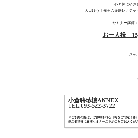
心と体にやさ
大田ゆう子先生の薬膳レクチャ
セミナー講師
お一人様 15,
スッ
小倉聘珍樓ANNEX
TEL:
093-522-3722
※ご予約の際は、ご参加される日時をご指定下さ
※ご要望欄に薬膳セミナーご予約の旨ご記入くだ