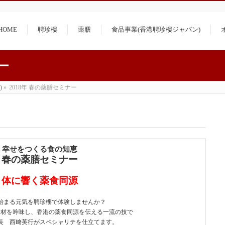
）
HOME
聘珍樓
薬膳
食品事業(香港聘珍樓ジャパン)
ー
)
»
2018年 春の薬膳セミナー
幸せをつくる食の知恵
春の薬膳セミナー
体に響く薬食同源
始まる元気を聘珍樓で体験しませんか？
食材を吟味し、香港の薬食同源を伝える一流の技で
長 西﨑英行がスペシャリテを仕立てます。