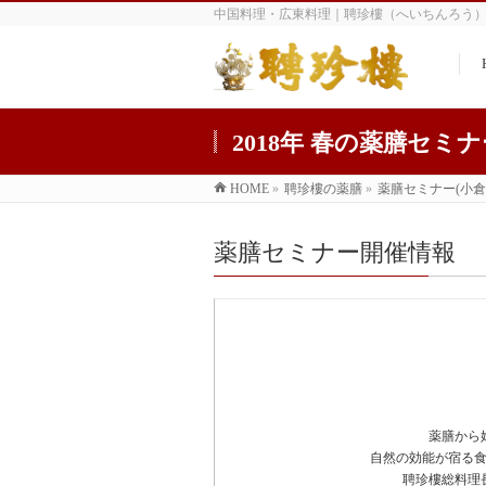
中国料理・広東料理｜聘珍樓（へいちんろう
2018年 春の薬膳セミナ
HOME
»
聘珍樓の薬膳
»
薬膳セミナー(小倉
薬膳セミナー開催情報
薬膳から
自然の効能が宿る
聘珍樓総料理