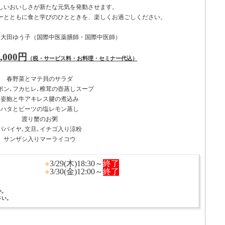
しいおいしさが新たな元気を発動させます。
ーとともに食と学びのひとときを、楽しくお過ごしください。
：大田ゆう子（国際中医薬膳師・国際中医師）
000円
（税・サービス料・お料理・セミナー代込）
春野菜とマテ貝のサラダ
ポン､フカヒレ､椎茸の壺蒸しスープ
姿鮑と牛アキレス腱の煮込み
ハタとビーツの塩レモン蒸し
渡り蟹のお粥
パパイヤ､文旦､イチゴ入り涼粉
サンザシ入りマーライコウ
●
3/29(木)18:30～
終了
●
3/30(金)12:00～
終了
い。
さい。