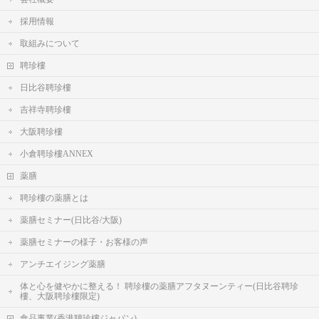
採用情報
取組みについて
聘珍樓
日比谷聘珍樓
吉祥寺聘珍樓
大阪聘珍樓
小倉聘珍樓ANNEX
薬膳
聘珍樓の薬膳とは
薬膳セミナー(日比谷/大阪)
薬膳セミナーの様子・お客様の声
アンチエイジング薬膳
体と心を健やかに整える！ 聘珍樓の薬膳アフタヌーンティー(日比谷聘珍
樓、大阪聘珍樓限定)
食品事業(香港聘珍樓ジャパン)